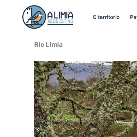
Ir
ao
O territorio
Pa
contido
Río Limia