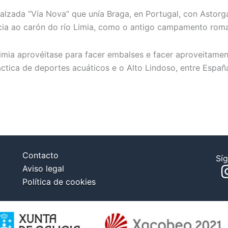
 calzada “Vía Nova” que unía Braga, en Portugal, con Astor
ncia ao carón do río Limia, como o antigo campamento rom
mia aprovéitase para facer embalses e facer aproveitamen
ctica de deportes acuáticos e o Alto Lindoso, entre España
Contacto
Sí
Aviso legal
Política de cookies