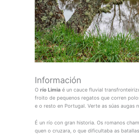
Información
O
río Limia
é un cauce fluvial transfronteir
froito de pequenos regatos que corren polo
e o resto en Portugal. Verte as súas augas 
É un río con gran historia. Os romanos cha
quen o cruzara, o que dificultaba as batall