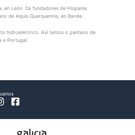
ga, en León. Os fundadores de Hispania
ano de Aquis Querquennis, en Bande.
to hidroeléctrico. Así temos o pantano de
 e Portugal.
guenos
I
F
n
a
s
c
t
e