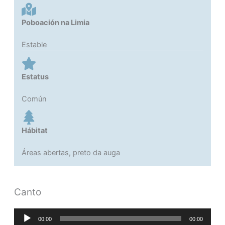
Poboación na Limia
Estable
Estatus
Común
Hábitat
Áreas abertas, preto da auga
Canto
Reproductor
00:00
00:00