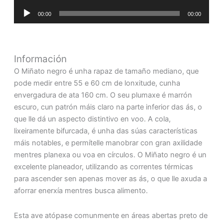
de
Reproductor
audio
00:00
00:00
de
audio
Información
O Miñato negro é unha rapaz de tamaño mediano, que
pode medir entre 55 e 60 cm de lonxitude, cunha
envergadura de ata 160 cm. O seu plumaxe é marrón
escuro, cun patrón máis claro na parte inferior das ás, o
que lle dá un aspecto distintivo en voo. A cola,
lixeiramente bifurcada, é unha das súas características
máis notables, e permítelle manobrar con gran axilidade
mentres planexa ou voa en círculos. O Miñato negro é un
excelente planeador, utilizando as correntes térmicas
para ascender sen apenas mover as ás, o que lle axuda a
aforrar enerxía mentres busca alimento.
Esta ave atópase comunmente en áreas abertas preto de