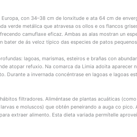
 Europa, con 34–38 cm de lonxitude e ata 64 cm de enver
a verde metálica que atravesa os ollos e os flancos grise
recendo camuflaxe eficaz. Ambas as alas mostran un espello 
cun bater de ás veloz típico das especies de patos pequenos
ofundas: lagoas, marismas, esteiros e brañas con abundant
nde atopar refuxio. Na comarca da Limia adoita aparecer n
to. Durante a invernada concéntrase en lagoas e lagoas es
hábitos filtradores. Aliméntase de plantas acuáticas (como
s, larvas e moluscos) que obtén peneirando a auga co pico
para extraer alimento. Esta dieta variada permítelle aprovei