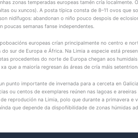
unhas zonas temperadas europeas tamén cría localmente. O
altas ou xuncos). A posta típica consta de 8–11 ovos que 
son nidífugos: abandonan o niño pouco despois de eclosion
 En poucas semanas fanse independentes.
poboacións europeas crían principalmente no centro e nor
 do sur de Europa e África. Na Limia a especie está presen
tas procedentes do norte de Europa chegan aos humidais 
xa que a maioría regresan ás áreas de cría máis setentriona
un punto importante de invernada para a cerceta en Galici
ias ou centos de exemplares reúnen nas lagoas e areeiras 
 de reprodución na Limia, polo que durante a primavera e v
 aínda que depende da dispoñibilidade de zonas húmidas a