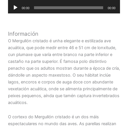
de
Reproductor
audio
00:00
00:00
de
audio
Información
O Mergullón cristado é unha elegante e estilizada ave
acuática, que pode medir entre 46 e 51 cm de lonxitude,
cun plumaxe que varía entre branco na parte inferior e
castaño na parte superior. É famosa polo distintivo
penacho que os adultos mostran durante a época de cría,
dándolle un aspecto maxestoso. O seu hábitat inclúe
lagos, encoros e corpos de auga doce con abundante
vexetación acuática, onde se alimenta principalmente de
peixes pequenos, aínda que tamén captura invertebrados
acuáticos.
O cortexo do Mergullón cristado é un dos máis
espectaculares no mundo das aves. As parellas realizan