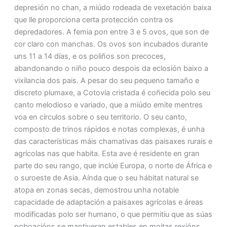
depresión no chan, a miúdo rodeada de vexetación baixa
que lle proporciona certa protección contra os
depredadores. A femia pon entre 3 e 5 ovos, que son de
cor claro con manchas. Os ovos son incubados durante
uns 11 a 14 días, e os poliños son precoces,
abandonando o niño pouco despois da eclosión baixo a
vixilancia dos pais. A pesar do seu pequeno tamaño e
discreto plumaxe, a Cotovía cristada é coñecida polo seu
canto melodioso e variado, que a miúdo emite mentres
voa en círculos sobre o seu territorio. O seu canto,
composto de trinos rápidos e notas complexas, é unha
das características máis chamativas das paisaxes rurais e
agrícolas nas que habita. Esta ave é residente en gran
parte do seu rango, que inclúe Europa, o norte de África e
o suroeste de Asia. Aínda que o seu hábitat natural se
atopa en zonas secas, demostrou unha notable
capacidade de adaptación a paisaxes agrícolas e áreas
modificadas polo ser humano, o que permitiu que as súas
poboacións se mantiveran estables en moitas rexións.