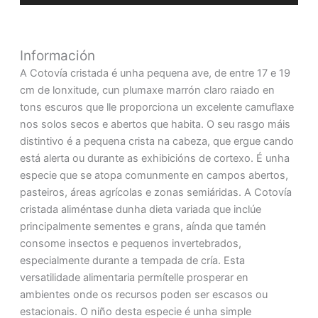
de
audio
Información
A Cotovía cristada é unha pequena ave, de entre 17 e 19
cm de lonxitude, cun plumaxe marrón claro raiado en
tons escuros que lle proporciona un excelente camuflaxe
nos solos secos e abertos que habita. O seu rasgo máis
distintivo é a pequena crista na cabeza, que ergue cando
está alerta ou durante as exhibicións de cortexo. É unha
especie que se atopa comunmente en campos abertos,
pasteiros, áreas agrícolas e zonas semiáridas. A Cotovía
cristada aliméntase dunha dieta variada que inclúe
principalmente sementes e grans, aínda que tamén
consome insectos e pequenos invertebrados,
especialmente durante a tempada de cría. Esta
versatilidade alimentaria permítelle prosperar en
ambientes onde os recursos poden ser escasos ou
estacionais. O niño desta especie é unha simple