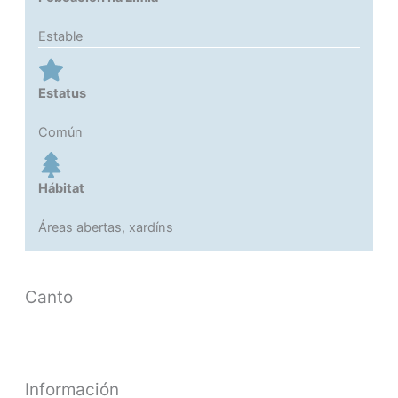
Estable
Estatus
Común
Hábitat
Áreas abertas, xardíns
Canto
Información